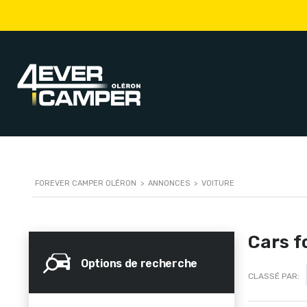
FOREVER CAMPER OLÉRON
>
ANNONCES
>
VOITURE
Cars f
Options de recherche
CLASSÉ PAR: