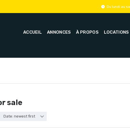
Du lundi au 
ACCUEIL
ANNONCES
À PROPOS
LOCATIONS
or sale
Date: newest first